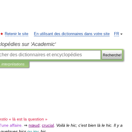
Retenir le site
En utilisant des dictionnaires dans votre site
FR
clopédies sur 'Academic'
Recherche!
interprétations
stio
«
là
est
la
question
»
d
'
une
affaire
.
⇒
nœud
;
crucial
.
Voilà
le
hic
;
c
'
est
bien
là
le
hic
.
Il
y
a
quelques
hics
ou
inv
.
hic
.