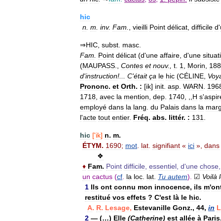
hic
n
.
m
.
inv
.
Fam
.
,
vieilli
Point
délicat
,
difficile
d
'
⇒
HIC
,
subst
.
masc
.
Fam
.
Point
délicat
(
d
'
une
affaire
,
d
'
une
situat
(
MAUPASS
.,
Contes
et
nouv
.,
t
.
1
,
Morin
,
188
d
'
instruction
!...
C
'
était
ça
le
hic
(
CÉLINE
,
Voy
Prononc
.
et
Orth
.
:
[
ik
]
init
.
asp
.
WARN
.
196
1718
,
avec
la
mention
,
dep
.
1740
, ,,
H
s
'
aspir
employé
dans
la
lang
.
du
Palais
dans
la
mar
l
'
acte
tout
entier
.
Fréq
.
abs
.
littér
.
:
131
.
hic
['
ik
]
n
.
m
.
ÉTYM
.
1690
;
mot
.
lat
.
signifiant
«
ici
»,
dans
❖
♦
Fam
.
Point
difficile
,
essentiel
,
d
'
une
chose
un
cactus
(
cf
.
la
loc
.
lat
.
Tu
autem
).
☑
Voilà
1
Ils
ont
connu
mon
innocence
,
ils
m
'
on
restitué
vos
effets
?
C
'
est
là
le
hic
.
A
.
R
.
Lesage
,
Estevanille
Gonz
.,
44
,
in
L
2
— (…)
Elle
(
Catherine
)
est
allée
à
Paris