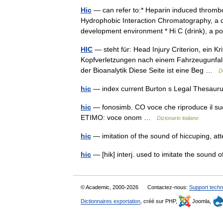
Hic
— can refer to:* Heparin induced thrombo
Hydrophobic Interaction Chromatography, a c
development environment * Hi C (drink), a
HIC
— steht für: Head Injury Criterion, ein K
Kopfverletzungen nach einem Fahrzeugunfall
der Bioanalytik Diese Seite ist eine Beg …
D
hic
— index current Burton s Legal Thesaur
hic
— fonosimb. CO voce che riproduce il suon
ETIMO: voce onom …
Dizionario italiano
hic
— imitation of the sound of hiccuping, 
hic
— [hik] interj. used to imitate the sound
© Academic, 2000-2026
Contactez-nous:
Support techn
Dictionnaires exportation
, créé sur PHP,
Joomla,