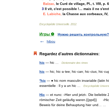
Balzac
,
le
Curé
de
village
,
Pl
.,
t
.
VIII
,
p
.
6
3
Il
vit
,
c
'
est
possible
!…
mais
il
ne
s
'
enr
E
.
Labiche
,
la
Chasse
aux
corbeaux
,
IV
Encyclopédie
Universelle
.
2012
.
Игры ⚽
Нужно решить контрольную?
hibou
Regardez d'autres dictionnaires:
hic
— hic …
Dictionnaire des rimes
hic
— hic; hic·a·tee; hic·can; hic·cius; hic·c
*hic
— ● hic nom masculin invariable (latin hic
essentielle : Il y a un hic …
Encyclopédie Univers
Hic
— et nunc: ›Hier und jetzt‹. Die beliebte
römischer Zeit geläufig waren.{{ppd}} ›Hic Rh
Beweis für deine Behauptung hier und… …