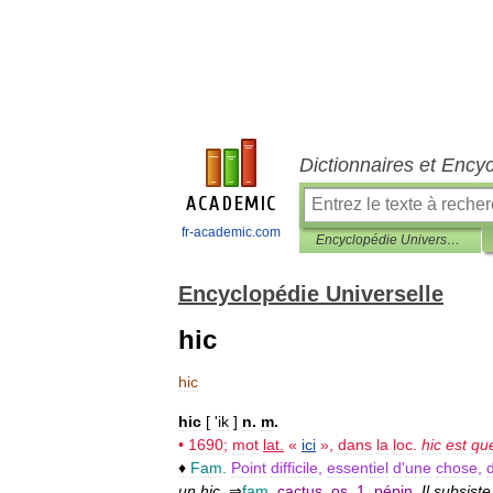
Dictionnaires et Ency
fr-academic.com
Encyclopédie Universelle
Encyclopédie Universelle
hic
hic
hic
[ '
ik
]
n
.
m
.
•
1690
;
mot
lat
.
«
ici
»,
dans
la
loc
.
hic
est
que
♦
Fam
.
Point
difficile
,
essentiel
d
'
une
chose
,
un
hic
.
⇒
fam
.
cactus
,
os
,
1
.
pépin
.
Il
subsiste