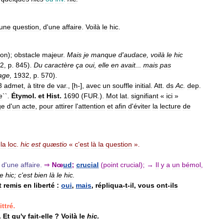
une
question
,
d
'
une
affaire
.
Voilà
le
hic
.
ion
);
obstacle
majeur
.
Mais
je
manque
d
'
audace
,
voilà
le
hic
2
,
p
.
845
).
Du
caractère
ça
oui
,
elle
en
avait
...
mais
pas
age
,
1932
,
p
.
570
).
8
admet
,
à
titre
de
var
., [
h
-],
avec
un
souffle
initial
.
Att
.
ds
Ac
.
dep
.
e
``.
Étymol
.
et
Hist
.
1690
(
FUR
.).
Mot
lat
.
signifiant
«
ici
»
ge
d
'
un
acte
,
pour
attirer
l
'
attention
et
afin
d
'
éviter
la
lecture
de
la
loc
.
hic
est
quæstio
«
c
'
est
là
la
question
».
,
d
'
une
affaire
.
⇒
Nœ
ud
;
crucial
(
point
crucial
);
→
Il
y
a
un
bémol
,
le
hic
;
c
'
est
bien
là
le
hic
.
t
remis
en
liberté
:
oui
,
mais
,
répliqua
-
t
-
il
,
vous
ont
-
ils
ittré
.
.
Et
qu
'
y
fait
-
elle
?
Voilà
le
hic
.