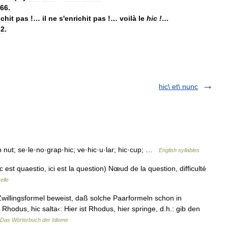
66
.
ichit
pas
!…
il
ne
s
'
enrichit
pas
!…
voilà
le
hic
!…
,
2
.
hic\ et\ nunc
up nut; se·le·no·grap·hic; ve·hic·u·lar; hic·cup; …
English syllables
 est quaestio, ici est la question) Nœud de la question, difficulté
elle
 Zwillingsformel beweist, daß solche Paarformeln schon in
odus, hic salta‹: Hier ist Rhodus, hier springe, d.h.: gib den
Das Wörterbuch der Idiome