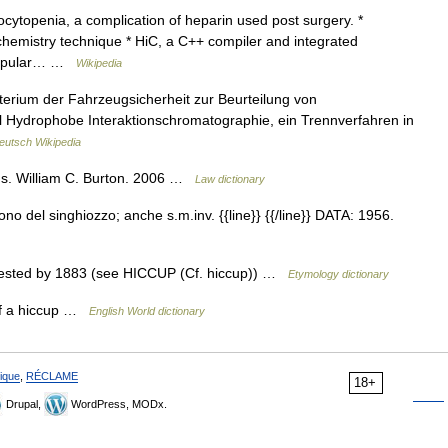
cytopenia, a complication of heparin used post surgery. *
hemistry technique * HiC, a C++ compiler and integrated
 popular… …
Wikipedia
riterium der Fahrzeugsicherheit zur Beurteilung von
 Hydrophobe Interaktionschromatographie, ein Trennverfahren in
eutsch Wikipedia
us. William C. Burton. 2006 …
Law dictionary
o del singhiozzo; anche s.m.inv. {{line}} {{/line}} DATA: 1956.
attested by 1883 (see HICCUP (Cf. hiccup)) …
Etymology dictionary
 of a hiccup …
English World dictionary
ique
,
RÉCLAME
18+
Drupal,
WordPress, MODx.